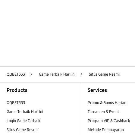
Layer Popup Close
QQBET333
>
Game Terbaik Hari Ini
>
Situs Game Resmi
Footer Navigation
Products
Services
QQBET333
Promo & Bonus Harian
Game Terbaik Hari Ini
Turnamen & Event
Login Game Terbaik
Program VIP & Cashback
Situs Game Resmi
Metode Pembayaran