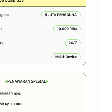
TUS QQBET333
gguna
5 JUTA PENGGUNA
it
10.000 Ribu
rt
24/7
Multi-Device
PENAWARAN SPESIAL
MEMBER 10%
it Rp. 10.000