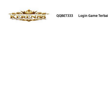
Skip
to
content
QQBET333
Login Game Terba