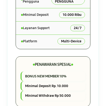
Pengguna
PENGGUNA
Minimal Deposit
10.000 Ribu
Layanan Support
24/7
Platform
Multi-Device
PENAWARAN SPESIAL
BONUS NEW MEMBER 10%
Minimal Deposit Rp. 10.000
Minimal Withdraw Rp 50.000