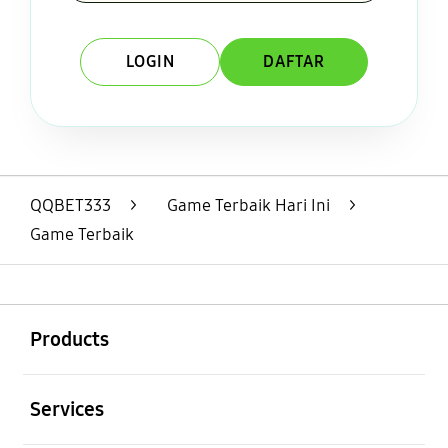
LOGIN
DAFTAR
Layer Popup Close
QQBET333
>
Game Terbaik Hari Ini
>
Game Terbaik
Buka
Footer Navigation
Products
Buka
Services
Buka