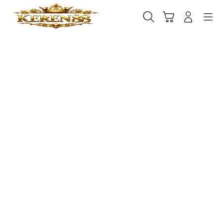
Skip
to
Cari
Troli
Login
Navigation
content