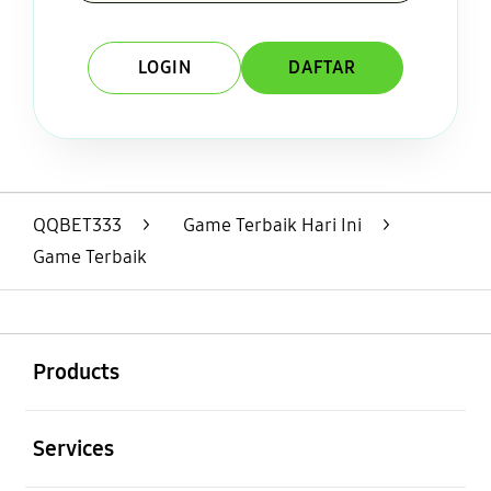
LOGIN
DAFTAR
Layer Popup Close
QQBET333
>
Game Terbaik Hari Ini
>
Game Terbaik
Buka
Footer Navigation
Products
Buka
Services
Buka