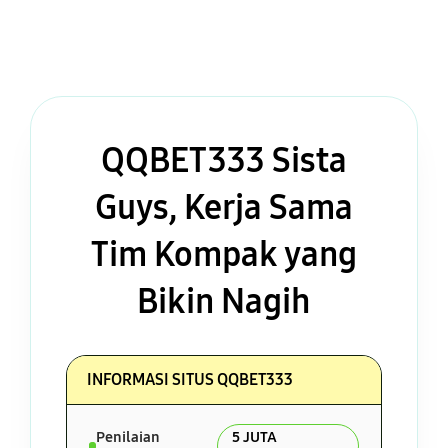
QQBET333 Sista
Guys, Kerja Sama
Tim Kompak yang
Bikin Nagih
INFORMASI SITUS QQBET333
Penilaian
5 JUTA