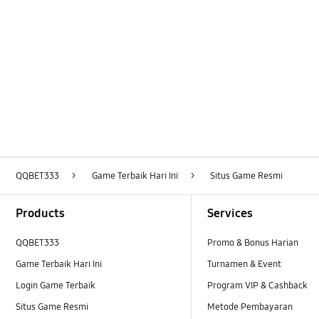
Layer Popup Close
QQBET333
>
Game Terbaik Hari Ini
>
Situs Game Resmi
Footer Navigation
Products
Services
QQBET333
Promo & Bonus Harian
Game Terbaik Hari Ini
Turnamen & Event
Login Game Terbaik
Program VIP & Cashback
Situs Game Resmi
Metode Pembayaran