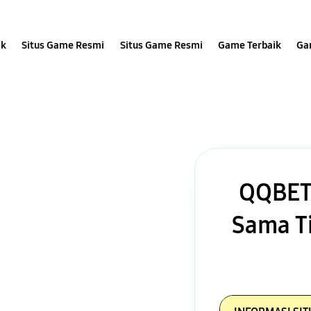
ik
Situs Game Resmi
Situs Game Resmi
Game Terbaik
Ga
QQBET3
Sama T