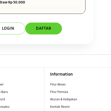
draw Rp 50.000
LOGIN
DAFTAR
Information
ber
Fitur Akses
n Baru
Fitur Pemula
ord
Aturan & Kebijakan
ansaksi
Kontak Resmi