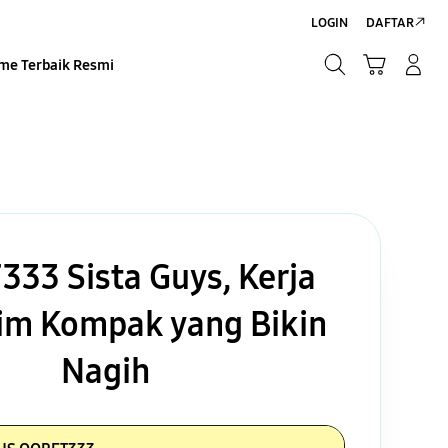
LOGIN
DAFTAR
Cari
Troli
Login/Sign-Up
me Terbaik Resmi
Cari
33 Sista Guys, Kerja
im Kompak yang Bikin
Nagih