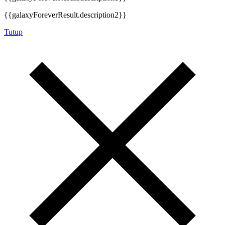
{{galaxyForeverResult.description2}}
Tutup