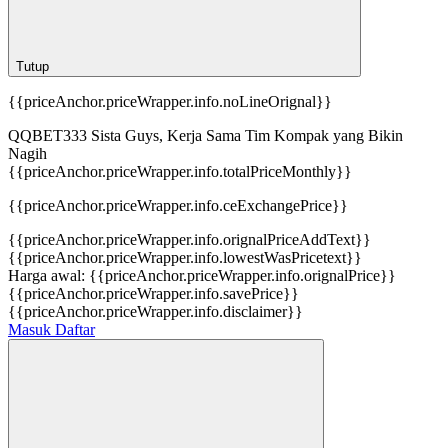
Tutup
{{priceAnchor.priceWrapper.info.noLineOrignal}}
QQBET333 Sista Guys, Kerja Sama Tim Kompak yang Bikin
Nagih
{{priceAnchor.priceWrapper.info.totalPriceMonthly}}
{{priceAnchor.priceWrapper.info.ceExchangePrice}}
{{priceAnchor.priceWrapper.info.orignalPriceAddText}}
{{priceAnchor.priceWrapper.info.lowestWasPricetext}}
Harga awal:
{{priceAnchor.priceWrapper.info.orignalPrice}}
{{priceAnchor.priceWrapper.info.savePrice}}
{{priceAnchor.priceWrapper.info.disclaimer}}
Masuk
Daftar