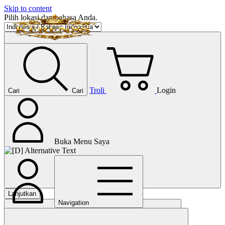
Skip to content
Pilih lokasi dan bahasa Anda.
Troli
Login
Cari
Cari
Buka Menu Saya
Lanjutkan
Navigation