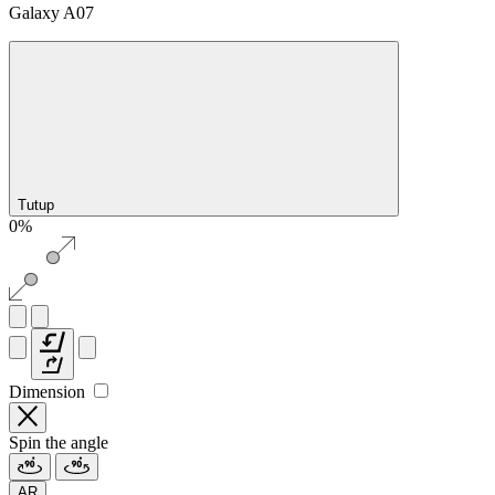
Galaxy A07
Tutup
0%
Dimension
Spin the angle
AR