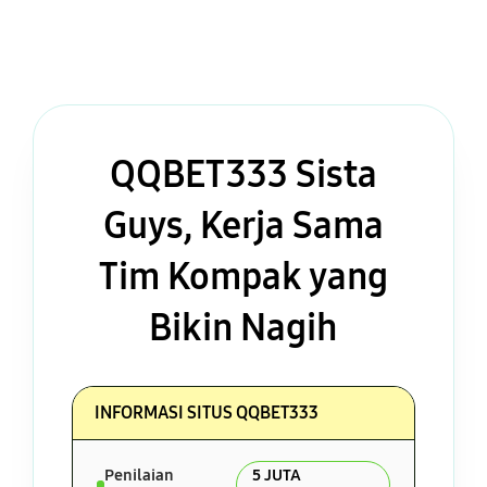
QQBET333 Sista
Guys, Kerja Sama
Tim Kompak yang
Bikin Nagih
INFORMASI SITUS QQBET333
Penilaian
5 JUTA