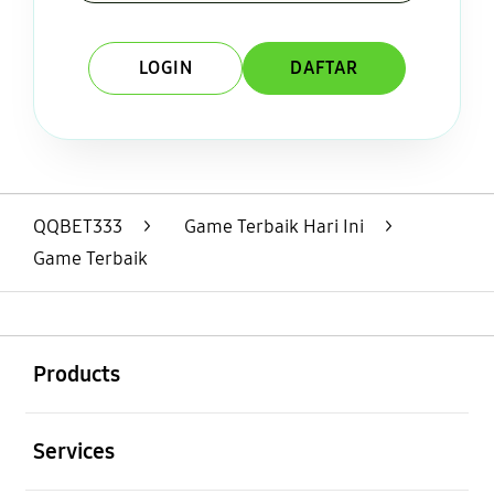
LOGIN
DAFTAR
Layer Popup Close
QQBET333
>
Game Terbaik Hari Ini
>
Game Terbaik
Buka
Footer Navigation
Products
Buka
Services
Buka