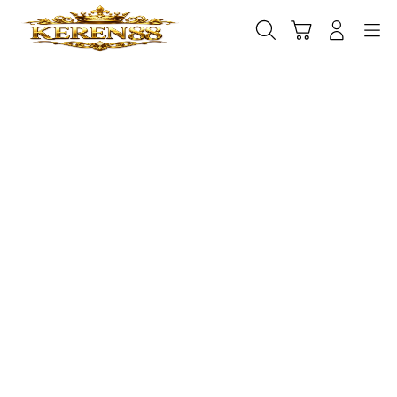
Skip
to
Cari
Troli
Login
Navigation
content