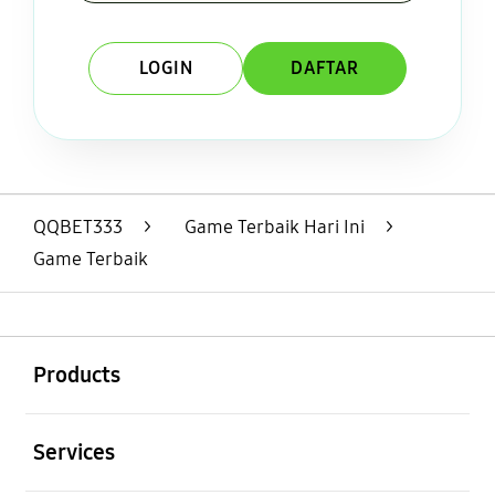
LOGIN
DAFTAR
Layer Popup Close
QQBET333
>
Game Terbaik Hari Ini
>
Game Terbaik
Buka
Footer Navigation
Products
Buka
Services
Buka