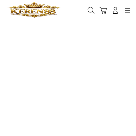
Skip
to
Cari
Troli
Login
Navigation
content