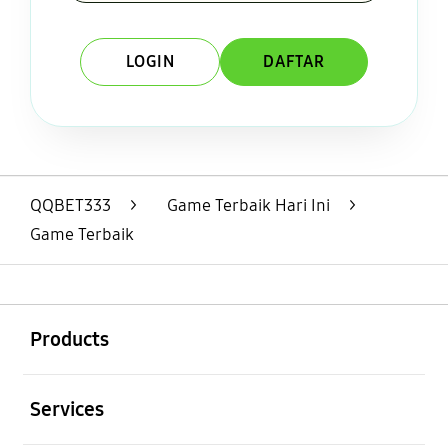
LOGIN
DAFTAR
Layer Popup Close
QQBET333
>
Game Terbaik Hari Ini
>
Game Terbaik
Buka
Footer Navigation
Products
Buka
Services
Buka