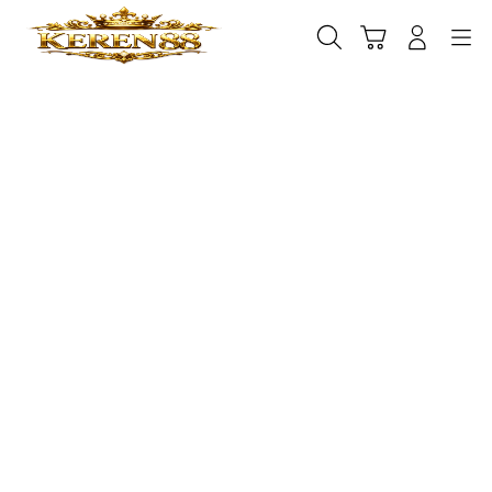
Skip
to
Cari
Troli
Login
Navigation
content