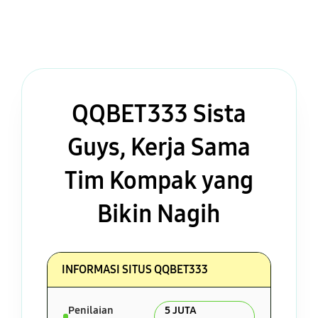
QQBET333 Sista
Guys, Kerja Sama
Tim Kompak yang
Bikin Nagih
INFORMASI SITUS QQBET333
Penilaian
5 JUTA