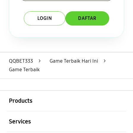
LOGIN
DAFTAR
Layer Popup Close
QQBET333
>
Game Terbaik Hari Ini
>
Game Terbaik
Buka
Footer Navigation
Products
Buka
Services
Buka