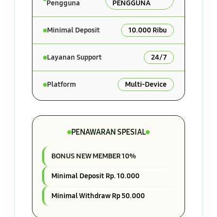
Pengguna
PENGGUNA
Minimal Deposit
10.000 Ribu
Layanan Support
24/7
Platform
Multi-Device
PENAWARAN SPESIAL
BONUS NEW MEMBER 10%
Minimal Deposit Rp. 10.000
Minimal Withdraw Rp 50.000