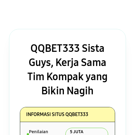
QQBET333 Sista
Guys, Kerja Sama
Tim Kompak yang
Bikin Nagih
INFORMASI SITUS QQBET333
Penilaian
5 JUTA