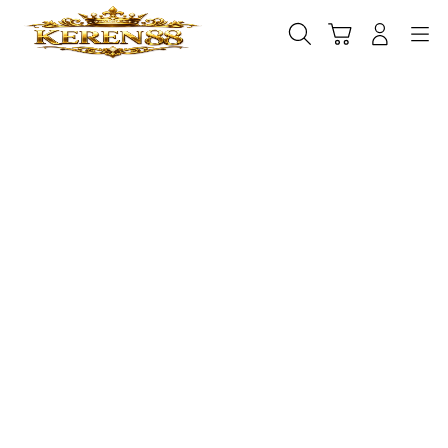
Skip
to
Cari
Troli
Login
Navigation
content