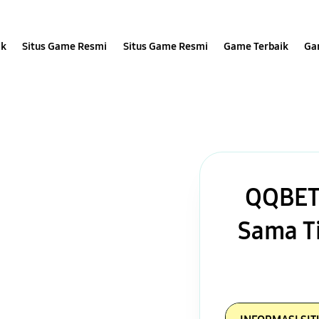
ik
Situs Game Resmi
Situs Game Resmi
Game Terbaik
Ga
QQBET3
Sama T