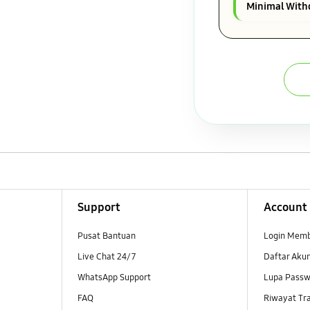
Minimal With
Support
Account
Pusat Bantuan
Login Mem
Live Chat 24/7
Daftar Aku
WhatsApp Support
Lupa Passw
FAQ
Riwayat Tr