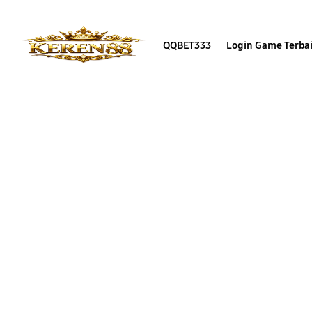
Skip
to
content
QQBET333
Login Game Terba