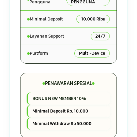
Pengguna
PENGGUNA
Minimal Deposit
10.000 Ribu
Layanan Support
24/7
Platform
Multi-Device
PENAWARAN SPESIAL
BONUS NEW MEMBER 10%
Minimal Deposit Rp. 10.000
Minimal Withdraw Rp 50.000