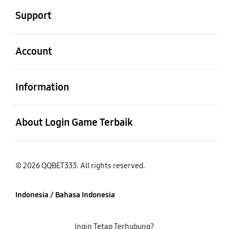
Support
Buka
Account
Buka
Information
Buka
About Login Game Terbaik
© 2026 QQBET333. All rights reserved.
Indonesia / Bahasa Indonesia
Ingin Tetap Terhubung?